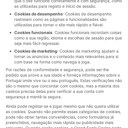
que o site funcione corretamente e com segurança, como
as utilizadas para registo e início de sessão.
Cookies de desempenho
: Cookies de desempenho
rastreiam como as páginas e funcionalidades são
utilizadas para tornar o site mais rápido e fiável.
Cookies funcionais
: Cookies funcionais recordam coisas
como a sua região, idioma e escolhas de sessão para que
seja mais fácil regressar.
Cookies de marketing
: Cookies de marketing ajudam a
tornar os anúncios e o conteúdo mais relevantes para si
com base na forma como navega e joga.
Por razões de conformidade e segurança, pode ser-lhe
pedido que prove a sua idade e forneça informações sobre o
Portugal onde vive ou o seu português. Estas verificações não
são o mesmo que concordar com cookies, mas a maioria dos
casinos precisa delas para verificar a sua conta com
segurança e mantê-la segura.
Ainda pode registar-se e jogar mesmo que não queira utilizar
as cookies. Quando não permite essas categorias de cookies,
pode não obter tantas conveniências, como formulários já
preenchidos, navegação mais rápida ou publicidade mais
relevante. Quando aceita cookies, o Grand Eagle Casino pode