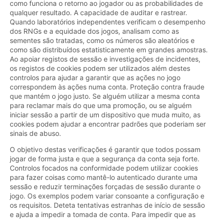
como funciona o retorno ao jogador ou as probabilidades de
qualquer resultado. A capacidade de auditar e rastrear.
Quando laboratórios independentes verificam o desempenho
dos RNGs e a equidade dos jogos, analisam como as
sementes são tratadas, como os números são aleatórios e
como são distribuídos estatisticamente em grandes amostras.
Ao apoiar registos de sessão e investigações de incidentes,
os registos de cookies podem ser utilizados além destes
controlos para ajudar a garantir que as ações no jogo
correspondem às ações numa conta. Proteção contra fraude
que mantém o jogo justo. Se alguém utilizar a mesma conta
para reclamar mais do que uma promoção, ou se alguém
iniciar sessão a partir de um dispositivo que muda muito, as
cookies podem ajudar a encontrar padrões que poderiam ser
sinais de abuso.
O objetivo destas verificações é garantir que todos possam
jogar de forma justa e que a segurança da conta seja forte.
Controlos focados na conformidade podem utilizar cookies
para fazer coisas como mantê-lo autenticado durante uma
sessão e reduzir terminações forçadas de sessão durante o
jogo. Os exemplos podem variar consoante a configuração e
os requisitos. Deteta tentativas estranhas de início de sessão
e ajuda a impedir a tomada de conta. Para impedir que as