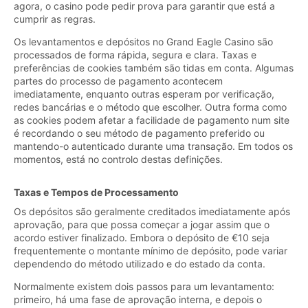
agora, o casino pode pedir prova para garantir que está a
cumprir as regras.
Os levantamentos e depósitos no Grand Eagle Casino são
processados de forma rápida, segura e clara. Taxas e
preferências de cookies também são tidas em conta. Algumas
partes do processo de pagamento acontecem
imediatamente, enquanto outras esperam por verificação,
redes bancárias e o método que escolher. Outra forma como
as cookies podem afetar a facilidade de pagamento num site
é recordando o seu método de pagamento preferido ou
mantendo-o autenticado durante uma transação. Em todos os
momentos, está no controlo destas definições.
Taxas e Tempos de Processamento
Os depósitos são geralmente creditados imediatamente após
aprovação, para que possa começar a jogar assim que o
acordo estiver finalizado. Embora o depósito de €10 seja
frequentemente o montante mínimo de depósito, pode variar
dependendo do método utilizado e do estado da conta.
Normalmente existem dois passos para um levantamento:
primeiro, há uma fase de aprovação interna, e depois o