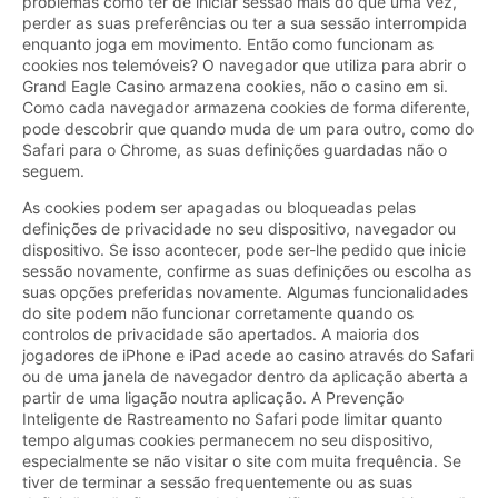
problemas como ter de iniciar sessão mais do que uma vez,
perder as suas preferências ou ter a sua sessão interrompida
enquanto joga em movimento. Então como funcionam as
cookies nos telemóveis? O navegador que utiliza para abrir o
Grand Eagle Casino armazena cookies, não o casino em si.
Como cada navegador armazena cookies de forma diferente,
pode descobrir que quando muda de um para outro, como do
Safari para o Chrome, as suas definições guardadas não o
seguem.
As cookies podem ser apagadas ou bloqueadas pelas
definições de privacidade no seu dispositivo, navegador ou
dispositivo. Se isso acontecer, pode ser-lhe pedido que inicie
sessão novamente, confirme as suas definições ou escolha as
suas opções preferidas novamente. Algumas funcionalidades
do site podem não funcionar corretamente quando os
controlos de privacidade são apertados. A maioria dos
jogadores de iPhone e iPad acede ao casino através do Safari
ou de uma janela de navegador dentro da aplicação aberta a
partir de uma ligação noutra aplicação. A Prevenção
Inteligente de Rastreamento no Safari pode limitar quanto
tempo algumas cookies permanecem no seu dispositivo,
especialmente se não visitar o site com muita frequência. Se
tiver de terminar a sessão frequentemente ou as suas