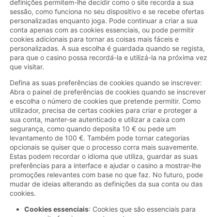
definições permitem-lhe decidir como o site recorda a sua
sessão, como funciona no seu dispositivo e se recebe ofertas
personalizadas enquanto joga. Pode continuar a criar a sua
conta apenas com as cookies essenciais, ou pode permitir
cookies adicionais para tornar as coisas mais fáceis e
personalizadas. A sua escolha é guardada quando se regista,
para que o casino possa recordá-la e utilizá-la na próxima vez
que visitar.
Defina as suas preferências de cookies quando se inscrever:
Abra o painel de preferências de cookies quando se inscrever
e escolha o número de cookies que pretende permitir. Como
utilizador, precisa de certas cookies para criar e proteger a
sua conta, manter-se autenticado e utilizar a caixa com
segurança, como quando deposita 10 € ou pede um
levantamento de 100 €. Também pode tornar categorias
opcionais se quiser que o processo corra mais suavemente.
Estas podem recordar o idioma que utiliza, guardar as suas
preferências para a interface e ajudar o casino a mostrar-lhe
promoções relevantes com base no que faz. No futuro, pode
mudar de ideias alterando as definições da sua conta ou das
cookies.
Cookies essenciais
: Cookies que são essenciais para