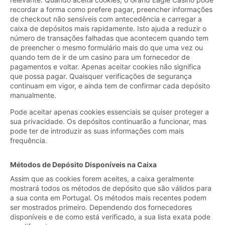
recordar a forma como prefere pagar, preencher informações
de checkout não sensíveis com antecedência e carregar a
caixa de depósitos mais rapidamente. Isto ajuda a reduzir o
número de transações falhadas que acontecem quando tem
de preencher o mesmo formulário mais do que uma vez ou
quando tem de ir de um casino para um fornecedor de
pagamentos e voltar. Apenas aceitar cookies não significa
que possa pagar. Quaisquer verificações de segurança
continuam em vigor, e ainda tem de confirmar cada depósito
manualmente.
Pode aceitar apenas cookies essenciais se quiser proteger a
sua privacidade. Os depósitos continuarão a funcionar, mas
pode ter de introduzir as suas informações com mais
frequência.
Métodos de Depósito Disponíveis na Caixa
Assim que as cookies forem aceites, a caixa geralmente
mostrará todos os métodos de depósito que são válidos para
a sua conta em Portugal. Os métodos mais recentes podem
ser mostrados primeiro. Dependendo dos fornecedores
disponíveis e de como está verificado, a sua lista exata pode