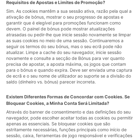
Requisitos de Apostas e Limites de Promoção?
Sim. As cookies mantêm a sua sessão ativa, razão pela qual a
ativação de bónus, mostrar o seu progresso de apostas e
garantir que é elegível para promoções funcionam como
devem. O painel de bónus pode mostrar atualizações
atrasadas ou pedir-lhe que inicie sessão novamente se limpar
as suas cookies no meio de uma sessão. Continuaremos a
seguir os termos do seu bónus, mas o seu ecrã pode não
atualizar. Limpe a cache do seu navegador, inicie sessão
novamente e consulte a secção de Bónus para ver quanto
precisa de apostar, a aposta máxima, os jogos que contam
para o bónus e quando expira. Deve ser enviada uma captura
de ecrã e o seu nome de utilizador ao suporte se a divisão do
saldo (dinheiro vs. bónus) parecer incorreta.
Existem Diferentes Formas de Concordar com Cookies. Se
Bloquear Cookies, a Minha Conta Será Limitada?
Através do banner de consentimento e das definições do seu
navegador, pode escolher aceitar todas as cookies ou permitir
apenas as essenciais. Se bloquear cookies que são
estritamente necessárias, funções principais como início de
sessão, caixa, ferramentas de jogo responsável e verificações