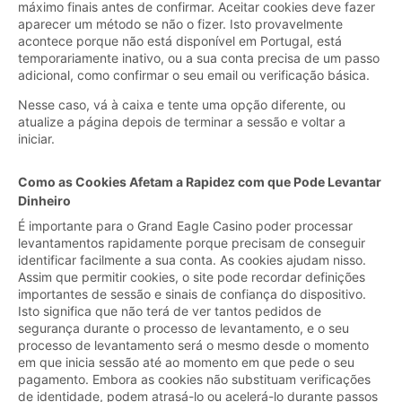
máximo finais antes de confirmar. Aceitar cookies deve fazer
aparecer um método se não o fizer. Isto provavelmente
acontece porque não está disponível em Portugal, está
temporariamente inativo, ou a sua conta precisa de um passo
adicional, como confirmar o seu email ou verificação básica.
Nesse caso, vá à caixa e tente uma opção diferente, ou
atualize a página depois de terminar a sessão e voltar a
iniciar.
Como as Cookies Afetam a Rapidez com que Pode Levantar
Dinheiro
É importante para o Grand Eagle Casino poder processar
levantamentos rapidamente porque precisam de conseguir
identificar facilmente a sua conta. As cookies ajudam nisso.
Assim que permitir cookies, o site pode recordar definições
importantes de sessão e sinais de confiança do dispositivo.
Isto significa que não terá de ver tantos pedidos de
segurança durante o processo de levantamento, e o seu
processo de levantamento será o mesmo desde o momento
em que inicia sessão até ao momento em que pede o seu
pagamento. Embora as cookies não substituam verificações
de identidade, podem atrasá-lo ou acelerá-lo durante passos