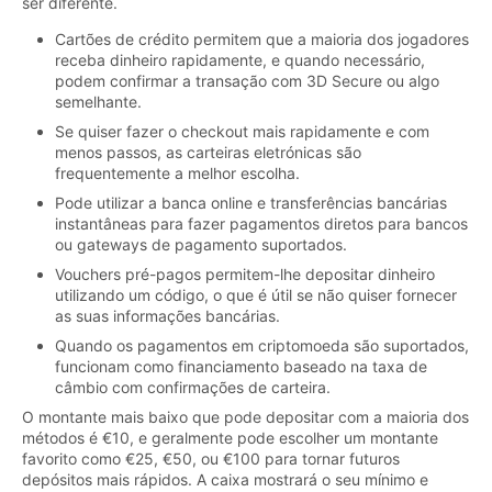
ser diferente.
Cartões de crédito permitem que a maioria dos jogadores
receba dinheiro rapidamente, e quando necessário,
podem confirmar a transação com 3D Secure ou algo
semelhante.
Se quiser fazer o checkout mais rapidamente e com
menos passos, as carteiras eletrónicas são
frequentemente a melhor escolha.
Pode utilizar a banca online e transferências bancárias
instantâneas para fazer pagamentos diretos para bancos
ou gateways de pagamento suportados.
Vouchers pré-pagos permitem-lhe depositar dinheiro
utilizando um código, o que é útil se não quiser fornecer
as suas informações bancárias.
Quando os pagamentos em criptomoeda são suportados,
funcionam como financiamento baseado na taxa de
câmbio com confirmações de carteira.
O montante mais baixo que pode depositar com a maioria dos
métodos é €10, e geralmente pode escolher um montante
favorito como €25, €50, ou €100 para tornar futuros
depósitos mais rápidos. A caixa mostrará o seu mínimo e