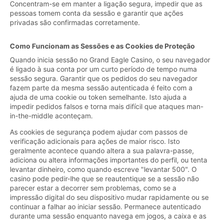
Concentram-se em manter a ligação segura, impedir que as
pessoas tomem conta da sessão e garantir que ações
privadas são confirmadas corretamente.
Como Funcionam as Sessões e as Cookies de Proteção
Quando inicia sessão no Grand Eagle Casino, o seu navegador
é ligado à sua conta por um curto período de tempo numa
sessão segura. Garantir que os pedidos do seu navegador
fazem parte da mesma sessão autenticada é feito com a
ajuda de uma cookie ou token semelhante. Isto ajuda a
impedir pedidos falsos e torna mais difícil que ataques man-
in-the-middle aconteçam.
As cookies de segurança podem ajudar com passos de
verificação adicionais para ações de maior risco. Isto
geralmente acontece quando altera a sua palavra-passe,
adiciona ou altera informações importantes do perfil, ou tenta
levantar dinheiro, como quando escreve "levantar 500". O
casino pode pedir-lhe que se reautentique se a sessão não
parecer estar a decorrer sem problemas, como se a
impressão digital do seu dispositivo mudar rapidamente ou se
continuar a falhar ao iniciar sessão. Permanece autenticado
durante uma sessão enquanto navega em jogos, a caixa e as