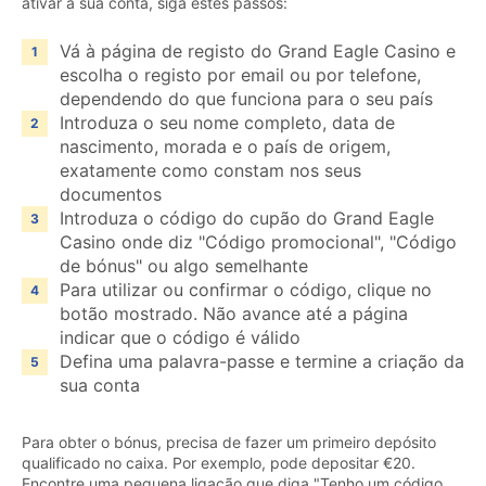
ativar a sua conta, siga estes passos:
Vá à página de registo do Grand Eagle Casino e
escolha o registo por email ou por telefone,
dependendo do que funciona para o seu país
Introduza o seu nome completo, data de
nascimento, morada e o país de origem,
exatamente como constam nos seus
documentos
Introduza o código do cupão do Grand Eagle
Casino onde diz "Código promocional", "Código
de bónus" ou algo semelhante
Para utilizar ou confirmar o código, clique no
botão mostrado. Não avance até a página
indicar que o código é válido
Defina uma palavra-passe e termine a criação da
sua conta
Para obter o bónus, precisa de fazer um primeiro depósito
qualificado no caixa. Por exemplo, pode depositar €20.
Encontre uma pequena ligação que diga "Tenho um código