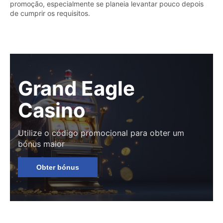
promoção, especialmente se planeia levantar pouco depois
de cumprir os requisitos.
Grand Eagle
Casino
Utilize o código promocional para obter um
bónus maior
Obter bónus