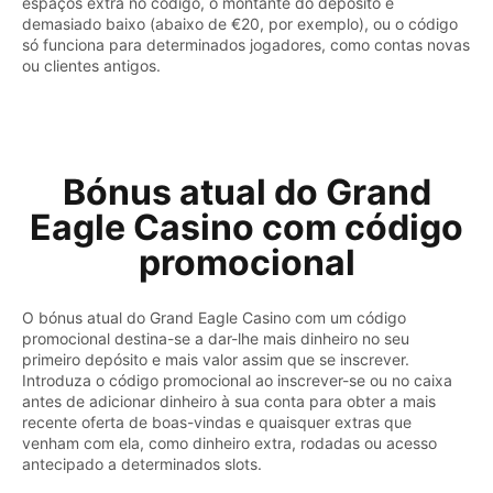
espaços extra no código, o montante do depósito é
demasiado baixo (abaixo de €20, por exemplo), ou o código
só funciona para determinados jogadores, como contas novas
ou clientes antigos.
Bónus atual do Grand
Eagle Casino com código
promocional
O bónus atual do Grand Eagle Casino com um código
promocional destina-se a dar-lhe mais dinheiro no seu
primeiro depósito e mais valor assim que se inscrever.
Introduza o código promocional ao inscrever-se ou no caixa
antes de adicionar dinheiro à sua conta para obter a mais
recente oferta de boas-vindas e quaisquer extras que
venham com ela, como dinheiro extra, rodadas ou acesso
antecipado a determinados slots.