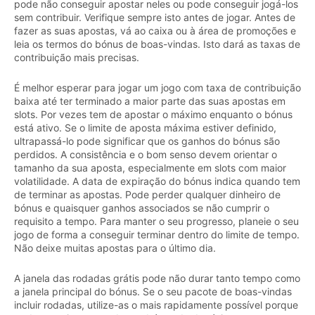
pode não conseguir apostar neles ou pode conseguir jogá-los
sem contribuir. Verifique sempre isto antes de jogar. Antes de
fazer as suas apostas, vá ao caixa ou à área de promoções e
leia os termos do bónus de boas-vindas. Isto dará as taxas de
contribuição mais precisas.
É melhor esperar para jogar um jogo com taxa de contribuição
baixa até ter terminado a maior parte das suas apostas em
slots. Por vezes tem de apostar o máximo enquanto o bónus
está ativo. Se o limite de aposta máxima estiver definido,
ultrapassá-lo pode significar que os ganhos do bónus são
perdidos. A consistência e o bom senso devem orientar o
tamanho da sua aposta, especialmente em slots com maior
volatilidade. A data de expiração do bónus indica quando tem
de terminar as apostas. Pode perder qualquer dinheiro de
bónus e quaisquer ganhos associados se não cumprir o
requisito a tempo. Para manter o seu progresso, planeie o seu
jogo de forma a conseguir terminar dentro do limite de tempo.
Não deixe muitas apostas para o último dia.
A janela das rodadas grátis pode não durar tanto tempo como
a janela principal do bónus. Se o seu pacote de boas-vindas
incluir rodadas, utilize-as o mais rapidamente possível porque