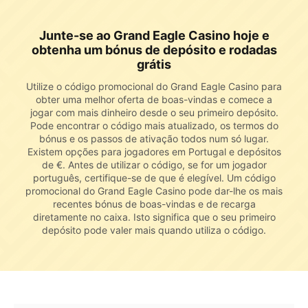
Junte-se ao Grand Eagle Casino hoje e
obtenha um bónus de depósito e rodadas
grátis
Utilize o código promocional do Grand Eagle Casino para
obter uma melhor oferta de boas-vindas e comece a
jogar com mais dinheiro desde o seu primeiro depósito.
Pode encontrar o código mais atualizado, os termos do
bónus e os passos de ativação todos num só lugar.
Existem opções para jogadores em Portugal e depósitos
de €. Antes de utilizar o código, se for um jogador
português, certifique-se de que é elegível. Um código
promocional do Grand Eagle Casino pode dar-lhe os mais
recentes bónus de boas-vindas e de recarga
diretamente no caixa. Isto significa que o seu primeiro
depósito pode valer mais quando utiliza o código.