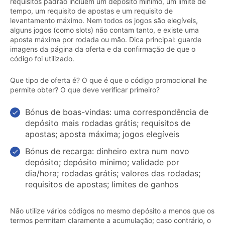
requisitos padrão incluem um depósito mínimo, um limite de
tempo, um requisito de apostas e um requisito de
levantamento máximo. Nem todos os jogos são elegíveis,
alguns jogos (como slots) não contam tanto, e existe uma
aposta máxima por rodada ou mão. Dica principal: guarde
imagens da página da oferta e da confirmação de que o
código foi utilizado.
Que tipo de oferta é? O que é que o código promocional lhe
permite obter? O que deve verificar primeiro?
Bónus de boas-vindas: uma correspondência de
depósito mais rodadas grátis; requisitos de
apostas; aposta máxima; jogos elegíveis
Bónus de recarga: dinheiro extra num novo
depósito; depósito mínimo; validade por
dia/hora; rodadas grátis; valores das rodadas;
requisitos de apostas; limites de ganhos
Não utilize vários códigos no mesmo depósito a menos que os
termos permitam claramente a acumulação; caso contrário, o