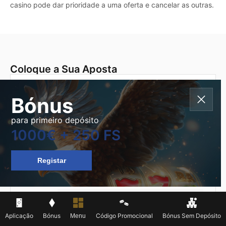
casino pode dar prioridade a uma oferta e cancelar as outras.
Coloque a Sua Aposta
Bónus
para primeiro depósito
Tudo
1000€ + 250 FS
Registar
06.08.2026
03:40
1
x
1
Spain
Germany
1.72
4.1
4.6
Aplicação
Bónus
Código Promocional
Bónus Sem Depósito
Menu