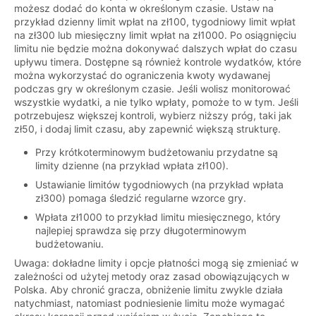
możesz dodać do konta w określonym czasie. Ustaw na
przykład dzienny limit wpłat na zł100, tygodniowy limit wpłat
na zł300 lub miesięczny limit wpłat na zł1000. Po osiągnięciu
limitu nie będzie można dokonywać dalszych wpłat do czasu
upływu timera. Dostępne są również kontrole wydatków, które
można wykorzystać do ograniczenia kwoty wydawanej
podczas gry w określonym czasie. Jeśli wolisz monitorować
wszystkie wydatki, a nie tylko wpłaty, pomoże to w tym. Jeśli
potrzebujesz większej kontroli, wybierz niższy próg, taki jak
zł50, i dodaj limit czasu, aby zapewnić większą strukturę.
Przy krótkoterminowym budżetowaniu przydatne są
limity dzienne (na przykład wpłata zł100).
Ustawianie limitów tygodniowych (na przykład wpłata
zł300) pomaga śledzić regularne wzorce gry.
Wpłata zł1000 to przykład limitu miesięcznego, który
najlepiej sprawdza się przy długoterminowym
budżetowaniu.
Uwaga: dokładne limity i opcje płatności mogą się zmieniać w
zależności od użytej metody oraz zasad obowiązujących w
Polska. Aby chronić gracza, obniżenie limitu zwykle działa
natychmiast, natomiast podniesienie limitu może wymagać