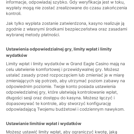
informacje, odpowiadaj szybko. Gdy weryfikacja jest w toku,
wypłaty mogą nie zostać zrealizowane do czasu zakończenia
kontroli.
Jak tylko wypłata zostanie zatwierdzona, kasyno realizuje ją
zgodnie z własnymi środkami bezpieczeństwa oraz zasadami
wybranej metody płatności.
Ustawienia odpowiedzialnej gry, limity wpłat i limity
wydatków
Limity wpłat i limity wydatków w Grand Eagle Casino mają na
celu ułatwienie komfortowej i przewidywalnej gry. Możesz
ustalać zasady przed rozpoczęciem lub zmieniać je w miarę
zmieniających się potrzeb, aby utrzymać poziom zabawy na
odpowiednim poziomie. Twoje konto posiada ustawienia
odpowiedzialnej gry, które ułatwiają kontrolowanie wpłat,
długości sesji oraz dostępu do kasyna. Możesz łączyć i
dopasowywać te kontrole, aby stworzyć konfigurację
odpowiadającą Twojemu budżetowi i codziennym nawykom.
Ustawianie limitów wpłat i wydatków
Możesz ustawić limity wpłat, aby ograniczyć kwotę, jaką