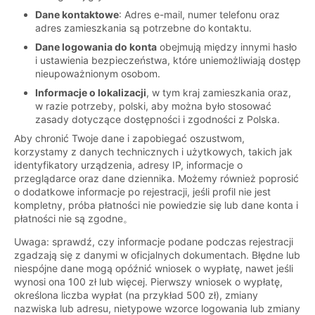
Dane kontaktowe
: Adres e-mail, numer telefonu oraz
adres zamieszkania są potrzebne do kontaktu.
Dane logowania do konta
obejmują między innymi hasło
i ustawienia bezpieczeństwa, które uniemożliwiają dostęp
nieupoważnionym osobom.
Informacje o lokalizacji
, w tym kraj zamieszkania oraz,
w razie potrzeby, polski, aby można było stosować
zasady dotyczące dostępności i zgodności z Polska.
Aby chronić Twoje dane i zapobiegać oszustwom,
korzystamy z danych technicznych i użytkowych, takich jak
identyfikatory urządzenia, adresy IP, informacje o
przeglądarce oraz dane dziennika. Możemy również poprosić
o dodatkowe informacje po rejestracji, jeśli profil nie jest
kompletny, próba płatności nie powiedzie się lub dane konta i
płatności nie są zgodne。
Uwaga: sprawdź, czy informacje podane podczas rejestracji
zgadzają się z danymi w oficjalnych dokumentach. Błędne lub
niespójne dane mogą opóźnić wniosek o wypłatę, nawet jeśli
wynosi ona 100 zł lub więcej. Pierwszy wniosek o wypłatę,
określona liczba wypłat (na przykład 500 zł), zmiany
nazwiska lub adresu, nietypowe wzorce logowania lub zmiany