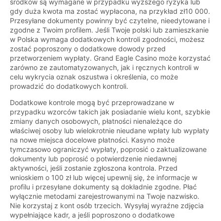
środków są wymagane w przypadku wyższego ryzyka lub
gdy duża kwota ma zostać wypłacona, na przykład zł10 000.
Przesyłane dokumenty powinny być czytelne, nieedytowane i
zgodne z Twoim profilem. Jeśli Twoje polski lub zamieszkanie
w Polska wymaga dodatkowych kontroli zgodności, możesz
zostać poproszony o dodatkowe dowody przed
przetworzeniem wypłaty. Grand Eagle Casino może korzystać
zarówno ze zautomatyzowanych, jak i ręcznych kontroli w
celu wykrycia oznak oszustwa i określenia, co może
prowadzić do dodatkowych kontroli.
Dodatkowe kontrole mogą być przeprowadzane w
przypadku wzorców takich jak posiadanie wielu kont, szybkie
zmiany danych osobowych, płatności nienależące do
właściwej osoby lub wielokrotnie nieudane wpłaty lub wypłaty
na nowe miejsca docelowe płatności. Kasyno może
tymczasowo ograniczyć wypłaty, poprosić o zaktualizowane
dokumenty lub poprosić o potwierdzenie niedawnej
aktywności, jeśli zostanie zgłoszona kontrola. Przed
wnioskiem o 100 zł lub więcej upewnij się, że informacje w
profilu i przesyłane dokumenty są dokładnie zgodne. Płać
wyłącznie metodami zarejestrowanymi na Twoje nazwisko.
Nie korzystaj z kont osób trzecich. Wysyłaj wyraźne zdjęcia
wypełniające kadr, a jeśli poproszono o dodatkowe