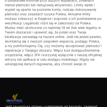
o dodatkowe kontrole przy dużych wypłatach, zmianach
metod płatności lub nietypowej aktywności. Limity wpłat i
wypłat są oparte na poziomie konta, rodzaju dokonywanej
płatności oraz zasadach ryzyka Polska. Aktualne limity
możesz zobaczyć w Kasjerze i poprosić o ich podniesienie po
weryfikacji. Legalność różni się w zależności od Polska.
Musisz mieć ukończone co najmniej 18 lat (lub wiek legalny w
Twoim obszarze) i upewnić się, że polski oraz Twoja
lokalizacja zezwalają na hazard online. Jeśli nie jesteś pewien,
skontaktuj się z naszym zespołem wsparcia, podając Polska,
a my poinformujemy Cię, czy możemy akceptować płatności i
rejestracje z Twojego obszaru. Włącz kod dostępu/biometrię
urządzenia, włącz 2FA i korzystaj wyłącznie z naszej oficjalnej
witryny lub aplikacji w celu dostępu mobilnego. Nigdy nie
udostępniaj danych logowania, aby chronić swoje zł.
Jeśli zauważysz objawy uzależnienia od hazardu, zasięgnij