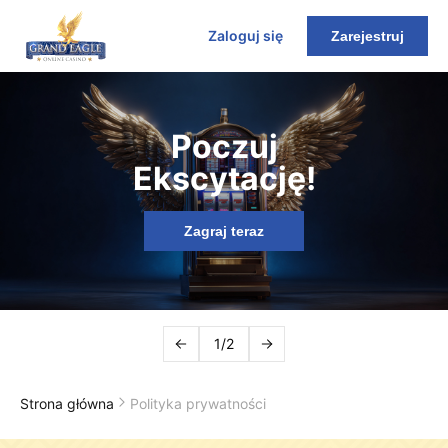
Zaloguj się
Zarejestruj
Poczuj
Ekscytację!
Zagraj teraz
1/2
Strona główna
Polityka prywatności