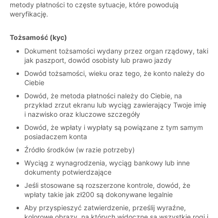
metody płatności to częste sytuacje, które powodują
weryfikację.
Tożsamość (kyc)
Dokument tożsamości wydany przez organ rządowy, taki
jak paszport, dowód osobisty lub prawo jazdy
Dowód tożsamości, wieku oraz tego, że konto należy do
Ciebie
Dowód, że metoda płatności należy do Ciebie, na
przykład zrzut ekranu lub wyciąg zawierający Twoje imię
i nazwisko oraz kluczowe szczegóły
Dowód, że wpłaty i wypłaty są powiązane z tym samym
posiadaczem konta
Źródło środków (w razie potrzeby)
Wyciąg z wynagrodzenia, wyciąg bankowy lub inne
dokumenty potwierdzające
Jeśli stosowane są rozszerzone kontrole, dowód, że
wpłaty takie jak zł200 są dokonywane legalnie
Aby przyspieszyć zatwierdzenie, prześlij wyraźne,
kolorowe obrazy, na których widoczne są wszystkie rogi i