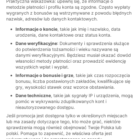
Praktyczna wskazówka: upewnij się, że informacje o
metodzie płatności i profilu konta są zgodne. Często wypłaty
wygranych z bonusów są wstrzymywane z powodu błędnych
nazwisk, adresów lub danych kontaktowych.
Informacje o koncie
, takie jak imię i nazwisko, data
urodzenia, dane kontaktowe oraz status konta.
Dane weryfikacyjne
: Dokumenty i sprawdzenia służące
do potwierdzenia tożsamości i wieku nazywane są
danymi weryfikacyjnymi. Będziesz musiał okazać dowód
własności metody płatności oraz prowadzić ewidencję
wszystkich wpłat i wypłat.
Informacje o bonusie i grze
, takie jak czas rozpoczęcia
bonusu, liczba postawionych zakładów, kwalifikujące się
gry, wysokości stawek oraz wzorce obstawiania.
Dane techniczne
, takie jak sygnały IP i urządzenia, mogą
pomóc w wykrywaniu zduplikowanych kont i
nieautoryzowanego dostępu.
Jeśli promocja jest dostępna tylko w określonych miejscach
lub ma zasady dotyczące tego, kto może grać, niektóre
sprawdzenia mogą również obejmować Twoje Polska lub
polski. Pomaga to zapewnić, że właściwa oferta jest