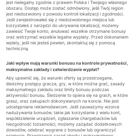
jest nielegalny zgodnie z prawem Polska i Twojego własnego
obszaru. Dostęp może zostać odmówiony, jeśli Twój region
jest niedozwolony z powodu kontroli lokalizacji i zgodności.
Jeśli zarejestrowałeś się z niedozwolonego miejsca lub
korzystałeś z narzędzi do ukrywania lokalizacji, możemy
zawiesić Twoje konto, anulować wszelkie otrzymane bonusy
oraz wstrzymać wszelkie legalne wypłaty. Przed dokonaniem
wpłaty, jeśli nie jesteś pewien, skontaktuj się z pomocą
techniczną.
Jaki wpływ mają warunki bonusu na kontrole prywatności,
maksymalne zakłady i zatwierdzanie wypłat?
Aby upewnić się, że warunki oferty są przestrzegane,
śledzimy postępy gracza, gry, w które można grać, zasady
maksymalnego zakładu oraz limity bonusu podczas
aktywności bonusu. Śledzenie to opiera się na grach, w które
grasz, oraz zakupach dokonywanych na koncie. Nie jest
udostępniane reklamodawcom. Jeśli zauważymy wzorce
nadużywania bonusów, takie jak korzystanie z wielu kont,
współdzielenie urządzeń, zgłaszanie chargebacków lub
niezgodność tożsamości, możemy zażądać dodatkowych
dowodów, odebrać wygrane z bonusów lub ograniczyć
promocje. Przestrzegaj zasad obrotu i maksymalnego