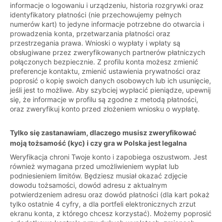
informacje o logowaniu i urządzeniu, historia rozgrywki oraz
identyfikatory płatności (nie przechowujemy pełnych
numerów kart) to jedyne informacje potrzebne do otwarcia i
prowadzenia konta, przetwarzania płatności oraz
przestrzegania prawa. Wnioski o wypłaty i wpłaty są
obsługiwane przez zweryfikowanych partnerów płatniczych
połączonych bezpiecznie. Z profilu konta możesz zmienić
preferencje kontaktu, zmienić ustawienia prywatności oraz
poprosić o kopię swoich danych osobowych lub ich usunięcie,
jeśli jest to możliwe. Aby szybciej wypłacić pieniądze, upewnij
się, że informacje w profilu są zgodne z metodą płatności,
oraz zweryfikuj konto przed złożeniem wniosku o wypłatę.
Tylko się zastanawiam, dlaczego musisz zweryfikować
moją tożsamość (kyc) i czy gra w Polska jest legalna
Weryfikacja chroni Twoje konto i zapobiega oszustwom. Jest
również wymagana przed umożliwieniem wypłat lub
podniesieniem limitów. Będziesz musiał okazać zdjęcie
dowodu tożsamości, dowód adresu z aktualnym
potwierdzeniem adresu oraz dowód płatności (dla kart pokaż
tylko ostatnie 4 cyfry, a dla portfeli elektronicznych zrzut
ekranu konta, z którego chcesz korzystać). Możemy poprosić