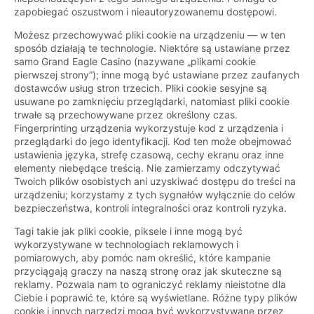
zapobiegać oszustwom i nieautoryzowanemu dostępowi.
Możesz przechowywać pliki cookie na urządzeniu — w ten
sposób działają te technologie. Niektóre są ustawiane przez
samo Grand Eagle Casino (nazywane „plikami cookie
pierwszej strony”); inne mogą być ustawiane przez zaufanych
dostawców usług stron trzecich. Pliki cookie sesyjne są
usuwane po zamknięciu przeglądarki, natomiast pliki cookie
trwałe są przechowywane przez określony czas.
Fingerprinting urządzenia wykorzystuje kod z urządzenia i
przeglądarki do jego identyfikacji. Kod ten może obejmować
ustawienia języka, strefę czasową, cechy ekranu oraz inne
elementy niebędące treścią. Nie zamierzamy odczytywać
Twoich plików osobistych ani uzyskiwać dostępu do treści na
urządzeniu; korzystamy z tych sygnałów wyłącznie do celów
bezpieczeństwa, kontroli integralności oraz kontroli ryzyka.
Tagi takie jak pliki cookie, piksele i inne mogą być
wykorzystywane w technologiach reklamowych i
pomiarowych, aby pomóc nam określić, które kampanie
przyciągają graczy na naszą stronę oraz jak skuteczne są
reklamy. Pozwala nam to ograniczyć reklamy nieistotne dla
Ciebie i poprawić te, które są wyświetlane. Różne typy plików
cookie i innych narzędzi mogą być wykorzystywane przez