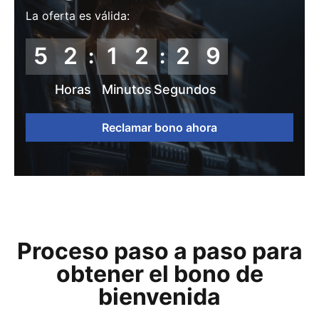
La oferta es válida:
5
2
1
2
2
8
:
:
Horas
Minutos
Segundos
Reclamar bono ahora
Proceso paso a paso para
obtener el bono de
bienvenida