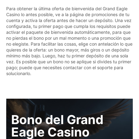
Para obtener la última oferta de bienvenida del Grand Eagle
Casino lo antes posible, ve a la página de promociones de tu
cuenta y activa la oferta antes de hacer un depósito. Una vez
configurada, tu primer pago que cumpla los requisitos puede
activar el paquete de bienvenida automáticamente, para que
no pierdas el bono por un mal momento o una promoción que
no elegiste. Para facilitar las cosas, elige con antelación lo que
quieres de la oferta: un bono mayor, más giros o un depósito
mínimo más bajo. Luego, haz tu primer depósito de una sola
vez. Es posible que un bono no se aplique si divides tu primer
pago; puede que necesites contactar con el soporte para
solucionarlo.
Bono del Grand
Eagle Casino