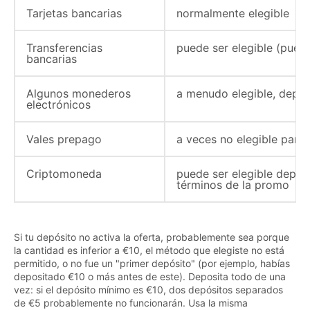
Tarjetas bancarias
normalmente elegible
Transferencias
puede ser elegible (pued
bancarias
Algunos monederos
a menudo elegible, depe
electrónicos
Vales prepago
a veces no elegible para
Criptomoneda
puede ser elegible depen
términos de la promo
Si tu depósito no activa la oferta, probablemente sea porque
la cantidad es inferior a €10, el método que elegiste no está
permitido, o no fue un "primer depósito" (por ejemplo, habías
depositado €10 o más antes de este). Deposita todo de una
vez: si el depósito mínimo es €10, dos depósitos separados
de €5 probablemente no funcionarán. Usa la misma