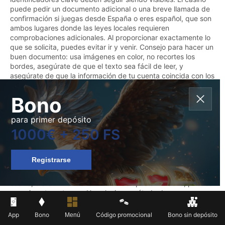
puede pedir un documento adicional o una breve llamada de
confirmación si juegas desde España o eres español, que son
ambos lugares donde las leyes locales requieren
comprobaciones adicionales. Al proporcionar exactamente lo
que se solicita, puedes evitar ir y venir. Consejo para hacer un
buen documento: usa imágenes en color, no recortes los
bordes, asegúrate de que el texto sea fácil de leer, y
asegúrate de que la información de tu cuenta coincida con los
datos del documento. Si tu documento de domicilio muestra
un formato diferente, como dónde van los números de
Bono
apartamento, podrías querer añadir un segundo documento
para respaldarlo para que no sea rechazado.
para primer depósito
1000€ + 250 FS
Aprobación de retiros y razones comunes de retrasos: los
retiros aún necesitan pasar comprobaciones estándar de
seguridad y pago después de que se haga el KYC. Si intentas
Registrarse
retirar a un método diferente al que usaste para depositar €,
si el nombre en la cuenta de pago no coincide con tu perfil del
casino, o si aún no has terminado de apostar tu bono, puedes
experimentar retrasos. Usa el mismo método de pago
verificado, no hagas cambios de última hora en tu perfil antes
de pedir un pago, y envía prueba de identidad antes de pedir
App
Bono
Código promocional
Bono sin depósito
Menú
una cantidad grande de dinero, como 500 €. El bono del