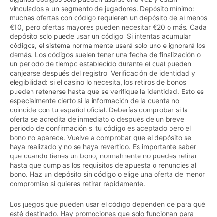
vinculados a un segmento de jugadores. Depósito mínimo:
muchas ofertas con código requieren un depósito de al menos
€10, pero ofertas mayores pueden necesitar €20 o más. Cada
depósito solo puede usar un código. Si intentas acumular
códigos, el sistema normalmente usará solo uno e ignorará los
demás. Los códigos suelen tener una fecha de finalización o
un periodo de tiempo establecido durante el cual pueden
canjearse después del registro. Verificación de identidad y
elegibilidad: si el casino lo necesita, los retiros de bonos
pueden retenerse hasta que se verifique la identidad. Esto es
especialmente cierto si la información de la cuenta no
coincide con tu español oficial. Deberías comprobar si la
oferta se acredita de inmediato o después de un breve
periodo de confirmación si tu código es aceptado pero el
bono no aparece. Vuelve a comprobar que el depósito se
haya realizado y no se haya revertido. Es importante saber
que cuando tienes un bono, normalmente no puedes retirar
hasta que cumplas los requisitos de apuesta o renuncies al
bono. Haz un depósito sin código o elige una oferta de menor
compromiso si quieres retirar rápidamente.
Los juegos que pueden usar el código dependen de para qué
esté destinado. Hay promociones que solo funcionan para