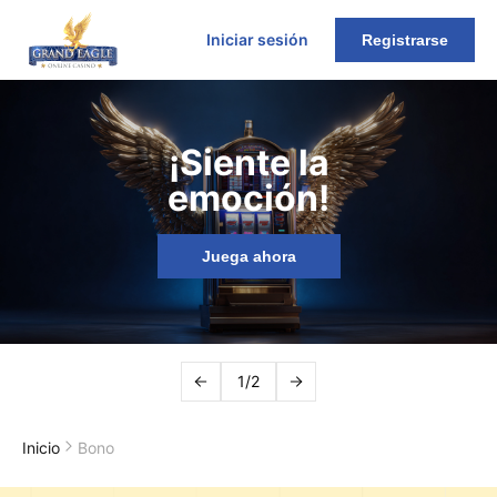
Iniciar sesión
Registrarse
¡Siente la
emoción!
Juega ahora
1/2
Inicio
Bono