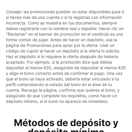
Consejo: las promociones pueden no estar disponibles para ti
si tienes más de una cuenta o si te registras con información
incorrecta. Como se muestra en tus documentos, siempre
debes registrarte con tu nombre real y español. Hacer clic en
"Reclamar" en el banner de promoción en el vestíbulo es una
forma común de jugar. Antes de hacer un depósito, usa la
página de Promociones para optar por la oferta. Usar un
código de cupón al hacer un depósito si la oferta lo solicita.
Haz el depósito si lo requiere la oferta después de haberla
aceptado. Por ejemplo, si la promoción dice que debes
depositar al menos €20, asegúrate de depositar al menos €20
y elige el bono correcto antes de confirmar el pago. Una vez
que el bono se haya activado, debería estar vinculado a tu
perfil comprobando el estado del bono en el área de tu
cuenta. Recarga la página, confirma que quieres el bono, y
asegúrate de que cumpliste los requisitos, como hacer un
depósito mínimo, si el bono no aparece de inmediato.
Métodos de depósito y