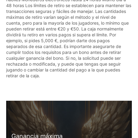
48 horas Los límites de retiro se establecen para mantener las
transacciones seguras y fáciles de manejar. Las cantidades
máximas de retiro varían según el método y el nivel de
cuenta, pero para la mayoría de los jugadores, lo mínimo que
pueden retirar está entre €20 y €50. La caja normalmente
dividirá tu retiro en varios pagos si supera el límite. Por
ejemplo, si pides 5,000 €, podrían darte dos pagos
separados de esa cantidad. Es importante asegurarte de
cumplir todos los requisitos para un bono antes de retirar
cualquier ganancia del bono. Si no, la solicitud puede ser
rechazada o modificada, y puede que tengas que seguir
jugando o cambiar la cantidad del pago a la que puedes
retirar de la caja.
Ganancia máxima