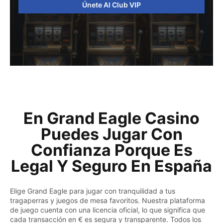
Únete Al Club VIP
En Grand Eagle Casino
Puedes Jugar Con
Confianza Porque Es
Legal Y Seguro En España
Elige Grand Eagle para jugar con tranquilidad a tus
tragaperras y juegos de mesa favoritos. Nuestra plataforma
de juego cuenta con una licencia oficial, lo que significa que
cada transacción en € es segura y transparente. Todos los