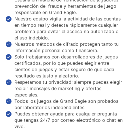
prevención del fraude y herramientas de juego
responsable en Grand Eagle.
Nuestro equipo vigila la actividad de las cuentas
en tiempo real y detecta rápidamente cualquier
problema para evitar el acceso no autorizado o
el uso indebido.
Nuestros métodos de cifrado protegen tanto tu
información personal como financiera.
Solo trabajamos con desarrolladores de juegos
certificados, por lo que puedes elegir entre
cientos de juegos y estar seguro de que cada
resultado es justo y aleatorio.
Respetamos tu privacidad; siempre puedes elegir
recibir mensajes de marketing y ofertas
especiales.
Todos los juegos de Grand Eagle son probados
por laboratorios independientes
Puedes obtener ayuda para cualquier pregunta
que tengas 24/7 por correo electrónico o chat en
vivo.