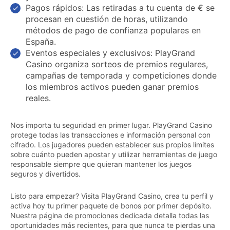
Pagos rápidos: Las retiradas a tu cuenta de € se
procesan en cuestión de horas, utilizando
métodos de pago de confianza populares en
España.
Eventos especiales y exclusivos: PlayGrand
Casino organiza sorteos de premios regulares,
campañas de temporada y competiciones donde
los miembros activos pueden ganar premios
reales.
Nos importa tu seguridad en primer lugar. PlayGrand Casino
protege todas las transacciones e información personal con
cifrado. Los jugadores pueden establecer sus propios límites
sobre cuánto pueden apostar y utilizar herramientas de juego
responsable siempre que quieran mantener los juegos
seguros y divertidos.
Listo para empezar? Visita PlayGrand Casino, crea tu perfil y
activa hoy tu primer paquete de bonos por primer depósito.
Nuestra página de promociones dedicada detalla todas las
oportunidades más recientes, para que nunca te pierdas una