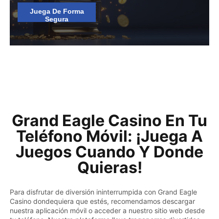
Juega De Forma
Segura
Grand Eagle Casino En Tu
Teléfono Móvil: ¡Juega A
Juegos Cuando Y Donde
Quieras!
Para disfrutar de diversión ininterrumpida con Grand Eagle
Casino dondequiera que estés, recomendamos descargar
nuestra aplicación móvil o acceder a nuestro sitio web desde