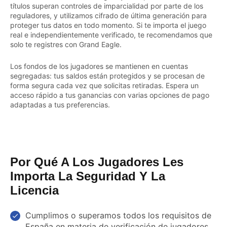
títulos superan controles de imparcialidad por parte de los
reguladores, y utilizamos cifrado de última generación para
proteger tus datos en todo momento. Si te importa el juego
real e independientemente verificado, te recomendamos que
solo te registres con Grand Eagle.
Los fondos de los jugadores se mantienen en cuentas
segregadas: tus saldos están protegidos y se procesan de
forma segura cada vez que solicitas retiradas. Espera un
acceso rápido a tus ganancias con varias opciones de pago
adaptadas a tus preferencias.
Por Qué A Los Jugadores Les
Importa La Seguridad Y La
Licencia
Cumplimos o superamos todos los requisitos de
España en materia de verificación de jugadores,