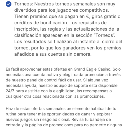
Torneos: Nuestros torneos semanales son muy
divertidos para los jugadores competitivos.
Tienen premios que se pagan en €, giros gratis o
créditos de bonificación. Los requisitos de
inscripción, las reglas y las actualizaciones de la
clasificación aparecen en la sección “Torneos”.
Los resultados se finalizan al instante al cierre del
torneo, por lo que los ganadores ven los premios
añadidos a sus cuentas sin demora.
Es fácil aprovechar estas ofertas en Grand Eagle Casino. Solo
necesitas una cuenta activa y elegir cada promoción a través
de nuestro panel de control fácil de usar. Si alguna vez
necesitas ayuda, nuestro equipo de soporte está disponible
24/7 para asistirte con la elegibilidad, las recompensas o
cualquier otra cosa relacionada con las promociones.
Haz de estas ofertas semanales un elemento habitual de tu
rutina para tener más oportunidades de ganar y explorar
nuevos juegos sin riesgo adicional. Revisa tu bandeja de
entrada y la página de promociones para no perderte ninguna