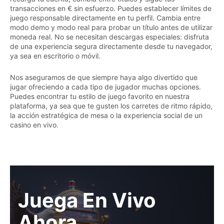
transacciones en € sin esfuerzo. Puedes establecer límites de
juego responsable directamente en tu perfil. Cambia entre
modo demo y modo real para probar un título antes de utilizar
moneda real. No se necesitan descargas especiales: disfruta
de una experiencia segura directamente desde tu navegador,
ya sea en escritorio o móvil.
Nos aseguramos de que siempre haya algo divertido que
jugar ofreciendo a cada tipo de jugador muchas opciones.
Puedes encontrar tu estilo de juego favorito en nuestra
plataforma, ya sea que te gusten los carretes de ritmo rápido,
la acción estratégica de mesa o la experiencia social de un
casino en vivo.
Juega En Vivo
Ahora