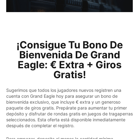
¡Consigue Tu Bono De
Bienvenida De Grand
Eagle: € Extra + Giros
Gratis!
Sugerimos que todos los jugadores nuevos registren una
cuenta con Grand Eagle hoy para asegurar un bono de
bienvenida exclusivo, que incluye € extra y un generoso
paquete de giros gratis. Prepárate para aumentar tu primer
depósito y disfrutar de rondas gratis en juegos de tragaperras
seleccionados. Esta oferta está disponible inmediatamente
después de completar el registro.
Para empezar, deposita al menos la cantidad mínima