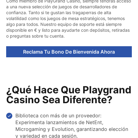
Como miembro de PlayGrand Casino, siempre tendrás acceso
a una nueva selección de juegos de desarrolladores de
confianza. Tanto si te gustan las tragaperras de alta
volatilidad como los juegos de mesa estratégicos, tenemos
algo para todos. Nuestro equipo de soporte está siempre
disponible en € y listo para ayudarte con depósitos, retiradas
o preguntas sobre tu cuenta.
Reclama Tu Bono De Bienvenida Ahora
¿Qué Hace Que Playgrand
Casino Sea Diferente?
Biblioteca con más de un proveedor:
Experimenta lanzamientos de NetEnt,
Microgaming y Evolution, garantizando elección
y variedad en cada sesión.