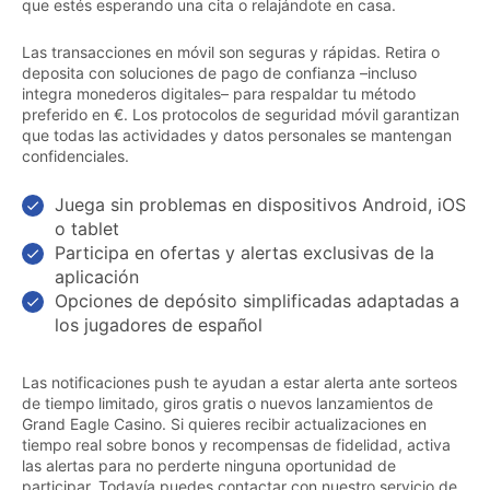
que estés esperando una cita o relajándote en casa.
Las transacciones en móvil son seguras y rápidas. Retira o
deposita con soluciones de pago de confianza –incluso
integra monederos digitales– para respaldar tu método
preferido en €. Los protocolos de seguridad móvil garantizan
que todas las actividades y datos personales se mantengan
confidenciales.
Juega sin problemas en dispositivos Android, iOS
o tablet
Participa en ofertas y alertas exclusivas de la
aplicación
Opciones de depósito simplificadas adaptadas a
los jugadores de español
Las notificaciones push te ayudan a estar alerta ante sorteos
de tiempo limitado, giros gratis o nuevos lanzamientos de
Grand Eagle Casino. Si quieres recibir actualizaciones en
tiempo real sobre bonos y recompensas de fidelidad, activa
las alertas para no perderte ninguna oportunidad de
participar. Todavía puedes contactar con nuestro servicio de