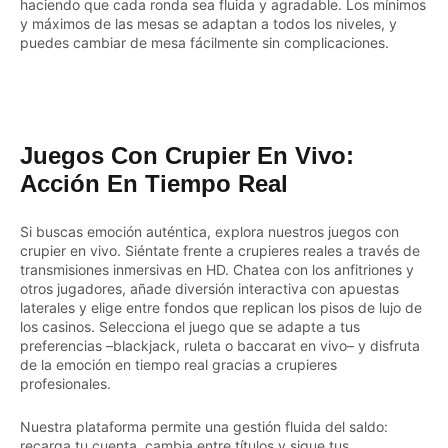
haciendo que cada ronda sea fluida y agradable. Los mínimos
y máximos de las mesas se adaptan a todos los niveles, y
puedes cambiar de mesa fácilmente sin complicaciones.
Juegos Con Crupier En Vivo:
Acción En Tiempo Real
Si buscas emoción auténtica, explora nuestros juegos con
crupier en vivo. Siéntate frente a crupieres reales a través de
transmisiones inmersivas en HD. Chatea con los anfitriones y
otros jugadores, añade diversión interactiva con apuestas
laterales y elige entre fondos que replican los pisos de lujo de
los casinos. Selecciona el juego que se adapte a tus
preferencias –blackjack, ruleta o baccarat en vivo– y disfruta
de la emoción en tiempo real gracias a crupieres
profesionales.
Nuestra plataforma permite una gestión fluida del saldo:
recarga tu cuenta, cambia entre títulos y sigue tus