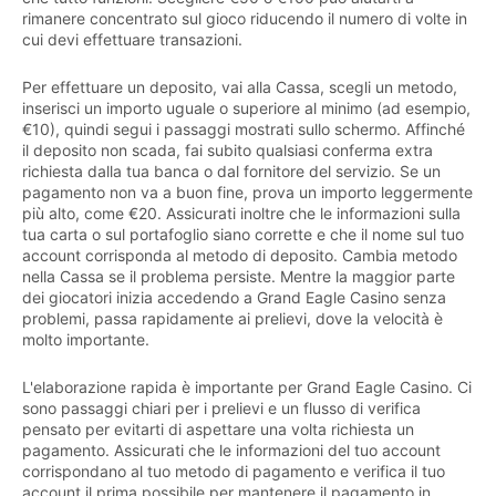
rimanere concentrato sul gioco riducendo il numero di volte in
cui devi effettuare transazioni.
Per effettuare un deposito, vai alla Cassa, scegli un metodo,
inserisci un importo uguale o superiore al minimo (ad esempio,
€10), quindi segui i passaggi mostrati sullo schermo. Affinché
il deposito non scada, fai subito qualsiasi conferma extra
richiesta dalla tua banca o dal fornitore del servizio. Se un
pagamento non va a buon fine, prova un importo leggermente
più alto, come €20. Assicurati inoltre che le informazioni sulla
tua carta o sul portafoglio siano corrette e che il nome sul tuo
account corrisponda al metodo di deposito. Cambia metodo
nella Cassa se il problema persiste. Mentre la maggior parte
dei giocatori inizia accedendo a Grand Eagle Casino senza
problemi, passa rapidamente ai prelievi, dove la velocità è
molto importante.
L'elaborazione rapida è importante per Grand Eagle Casino. Ci
sono passaggi chiari per i prelievi e un flusso di verifica
pensato per evitarti di aspettare una volta richiesta un
pagamento. Assicurati che le informazioni del tuo account
corrispondano al tuo metodo di pagamento e verifica il tuo
account il prima possibile per mantenere il pagamento in