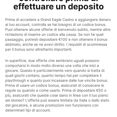
effettuare un deposito
Prima di accedere a Grand Eagle Casino e aggiungere denaro
al tuo account, controlla se hai bisogno di un codice bonus.
Puoi ottenere alcune offerte di benvenuto subito, mentre altre
richiedono di inserire un codice alla cassa. Se non fai quel
passaggio, potresti depositare €100 e non ottenere il bonus
abbinato, anche se ne avevi diritto. I requisiti di scommessa
per il bonus sono altrettanto importanti.
In superficie, due offerte che sembrano uguali possono
comportarsi in modo molto diverso una volta che inizi a
giocare. Questo è particolarmente vero quando si tratta di
quali giochi contano, quanto tempo hai per completare il
playthrough e quanto puoi incassare dalle tue vincite bonus.
Prima di usare un codice bonus, assicurati di conoscere le
regole su quando e come usarlo. Prima di depositare €50 o
più, assicurati che queste cose siano in linea con il tuo piano:
sei idoneo? L'offerta può essere limitata da Italia o dallo stato
del giocatore, e alcune promozioni non funzionano con
determinati tipi di account.