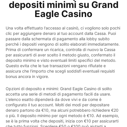
depositi minimi su Grand
Eagle Casino
Una volta effettuato l'accesso al casinò, ci vogliono solo pochi
clic per aggiungere denaro al tuo account dalla Cassa. Puoi
passare dalla schermata di pagamento alla lobby subito
perché i depositi vengono di solito elaborati immediatamente.
Prima di confermare un ricarica, controlla di nuovo la Cassa
per assicurarti di aver scelto il metodo giusto, confermato il
deposito minimo e visto eventuali limiti specifici del metodo.
Questo evita che le tue transazioni vengano rifiutate e
assicura che l'importo che scegli soddisfi eventuali requisiti
bonus ancora in vigore.
Opzioni di deposito e minimi: Grand Eagle Casino di solito
accetta una serie di metodi di pagamento facili da usare.
L'elenco esatto dipenderà da dove vivi e da come è
configurato il tuo account. Molti dei modi per depositare
denaro partono da €10, ma alcuni potrebbero richiedere €20
o più. Il deposito minimo per ogni metodo è €10. Ad esempio,
se è la prima volta che depositi, inizia con €10 per assicurarti
che tutto funzioni. Scegliere €50 o €100 può aiutarti a