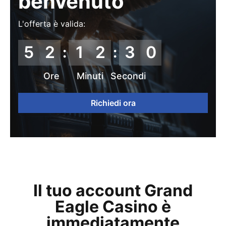
benvenuto
L'offerta è valida:
5
2
1
2
2
8
:
:
Ore
Minuti
Secondi
Richiedi ora
Il tuo account Grand
Eagle Casino è
immediatamente