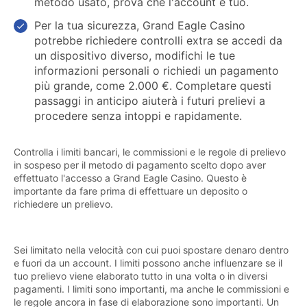
metodo usato, prova che l'account è tuo.
Per la tua sicurezza, Grand Eagle Casino
potrebbe richiedere controlli extra se accedi da
un dispositivo diverso, modifichi le tue
informazioni personali o richiedi un pagamento
più grande, come 2.000 €. Completare questi
passaggi in anticipo aiuterà i futuri prelievi a
procedere senza intoppi e rapidamente.
Controlla i limiti bancari, le commissioni e le regole di prelievo
in sospeso per il metodo di pagamento scelto dopo aver
effettuato l'accesso a Grand Eagle Casino. Questo è
importante da fare prima di effettuare un deposito o
richiedere un prelievo.
Sei limitato nella velocità con cui puoi spostare denaro dentro
e fuori da un account. I limiti possono anche influenzare se il
tuo prelievo viene elaborato tutto in una volta o in diversi
pagamenti. I limiti sono importanti, ma anche le commissioni e
le regole ancora in fase di elaborazione sono importanti. Un