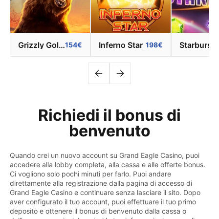
Grizzly Gold Mobile
Inferno Star
Starburst
154€
198€
Richiedi il bonus di
benvenuto
Quando crei un nuovo account su Grand Eagle Casino, puoi
accedere alla lobby completa, alla cassa e alle offerte bonus.
Ci vogliono solo pochi minuti per farlo. Puoi andare
direttamente alla registrazione dalla pagina di accesso di
Grand Eagle Casino e continuare senza lasciare il sito. Dopo
aver configurato il tuo account, puoi effettuare il tuo primo
deposito e ottenere il bonus di benvenuto dalla cassa o