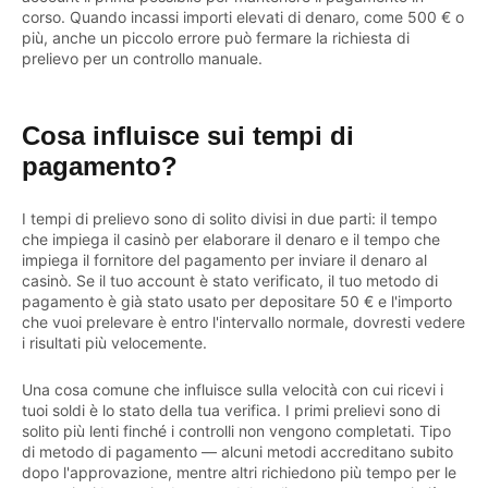
corso. Quando incassi importi elevati di denaro, come 500 € o
più, anche un piccolo errore può fermare la richiesta di
prelievo per un controllo manuale.
Cosa influisce sui tempi di
pagamento?
I tempi di prelievo sono di solito divisi in due parti: il tempo
che impiega il casinò per elaborare il denaro e il tempo che
impiega il fornitore del pagamento per inviare il denaro al
casinò. Se il tuo account è stato verificato, il tuo metodo di
pagamento è già stato usato per depositare 50 € e l'importo
che vuoi prelevare è entro l'intervallo normale, dovresti vedere
i risultati più velocemente.
Una cosa comune che influisce sulla velocità con cui ricevi i
tuoi soldi è lo stato della tua verifica. I primi prelievi sono di
solito più lenti finché i controlli non vengono completati. Tipo
di metodo di pagamento — alcuni metodi accreditano subito
dopo l'approvazione, mentre altri richiedono più tempo per le