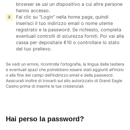
browser se usi un dispositivo a cui altre persone
hanno accesso.
Fai clic su "Login" nella home page, quindi
inserisci il tuo indirizzo email o nome utente
registrato e la password. Se richiesto, completa
eventuali controlli di sicurezza forniti. Poi vai alla
cassa per depositare €10 o controllare lo stato
del tuo prelievo.
Se vedi un errore, ricontrolla l'ortografia, la lingua della tastiera
e eventuali spazi che potrebbero essere stati aggiunti all'inizio
o alla fine dei campi dell'indirizzo email e della password.
Assicurati inoltre di trovarti sul sito autorizzato di Grand Eagle
Casino prima di inserire le tue credenziali.
Hai perso la password?