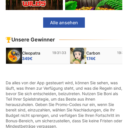
Alle ansehen
Unsere Gewinner
Cleopatra
19:31:33
Carbon
19:31:
349€
174€
Da alles von der App gesteuert wird, können Sie sehen, was
läuft, was Ihnen zur Verfügung steht, und was die Regeln sind,
bevor Sie sich entscheiden, beizutreten. Nutzen Sie Boni als
Teil Ihrer Spielstrategie, um das Beste aus ihnen
herauszuholen. Geben Sie Promo-Codes nur ein, wenn Sie
bereit sind, einzuzahlen, wählen Sie Nachladungen, die Ihr
Budget nicht sprengen, und verfolgen Sie Ihren Fortschritt im
Bonus-Bereich, um sicherzustellen, dass Sie keine Fristen oder
Mindestbeträge verpassen.