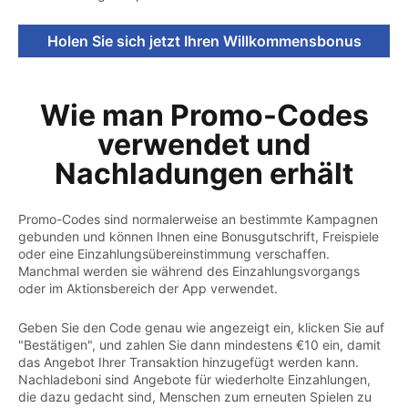
Holen Sie sich jetzt Ihren Willkommensbonus
Wie man Promo-Codes
verwendet und
Nachladungen erhält
Promo-Codes sind normalerweise an bestimmte Kampagnen
gebunden und können Ihnen eine Bonusgutschrift, Freispiele
oder eine Einzahlungsübereinstimmung verschaffen.
Manchmal werden sie während des Einzahlungsvorgangs
oder im Aktionsbereich der App verwendet.
Geben Sie den Code genau wie angezeigt ein, klicken Sie auf
"Bestätigen", und zahlen Sie dann mindestens €10 ein, damit
das Angebot Ihrer Transaktion hinzugefügt werden kann.
Nachladeboni sind Angebote für wiederholte Einzahlungen,
die dazu gedacht sind, Menschen zum erneuten Spielen zu