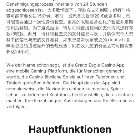
Genehmigungsprozess innerhalb von 24 Stunden
abgeschlossen ist。大多数情况下，存款会立即到账，但有时检
查可能需要长达15分钟。有时，当您首次提现20 €或更多时，您
可能需要通过一次性身份检查。更高的限额通常在账户验证并定期
使用后解锁。为了避免延误，请尽可能使用相同的支付方式进行存
款和取款。此外，请仔细检查您的支付信息两次，并确保您个人资
料中的信息与您的文件相符。如果您是新玩家或您的 deutsch 意
味着您必须通过额外的合规检查，则在收到您的资金之前可能需要
长达24小时。
Wie der Name schon sagt, ist die Grand Eagle Casino App
eine mobile Gaming-Plattform, die für Menschen gemacht
wurde, die Casino-ähnliche Spiele auf ihren Telefonen und
Tablets genießen möchten. Die Hauptziele der App sind
normalerweise, die Navigation einfach zu machen, Spiele
schnell zu laden und Kontotools bereitzustellen, die es einfach
machen, Ihre Einzahlungen, Auszahlungen und Spielhistorie zu
verfolgen.
Hauptfunktionen