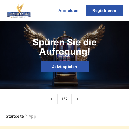
Anmelden
Registrieren
Spüren Sie die
Aufregung!
Jetzt spielen
1/2
Startseite
App