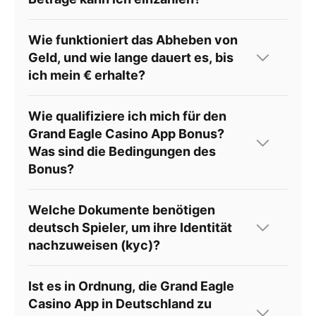
Wie funktioniert das Abheben von
Geld, und wie lange dauert es, bis
ich mein € erhalte?
Wie qualifiziere ich mich für den
Grand Eagle Casino App Bonus?
Was sind die Bedingungen des
Bonus?
Welche Dokumente benötigen
deutsch Spieler, um ihre Identität
nachzuweisen (kyc)?
Ist es in Ordnung, die Grand Eagle
Casino App in Deutschland zu