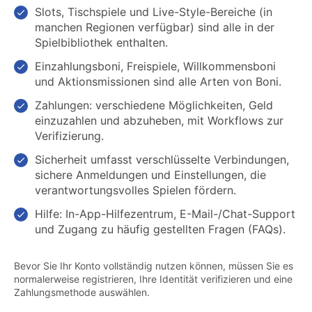
Slots, Tischspiele und Live-Style-Bereiche (in
manchen Regionen verfügbar) sind alle in der
Spielbibliothek enthalten.
Einzahlungsboni, Freispiele, Willkommensboni
und Aktionsmissionen sind alle Arten von Boni.
Zahlungen: verschiedene Möglichkeiten, Geld
einzuzahlen und abzuheben, mit Workflows zur
Verifizierung.
Sicherheit umfasst verschlüsselte Verbindungen,
sichere Anmeldungen und Einstellungen, die
verantwortungsvolles Spielen fördern.
Hilfe: In-App-Hilfezentrum, E-Mail-/Chat-Support
und Zugang zu häufig gestellten Fragen (FAQs).
Bevor Sie Ihr Konto vollständig nutzen können, müssen Sie es
normalerweise registrieren, Ihre Identität verifizieren und eine
Zahlungsmethode auswählen.