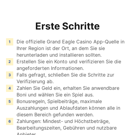
Erste Schritte
Die offizielle Grand Eagle Casino App-Quelle in
Ihrer Region ist der Ort, an dem Sie sie
herunterladen und installieren sollten.
Erstellen Sie ein Konto und verifizieren Sie die
angeforderten Informationen.
Falls gefragt, schließen Sie die Schritte zur
Verifizierung ab.
Zahlen Sie Geld ein, erhalten Sie anwendbare
Boni und wählen Sie ein Spiel aus.
Bonusregeln, Spielbeiträge, maximale
Auszahlungen und Ablaufdaten können alle in
diesem Bereich gefunden werden.
Zahlungen: Mindest- und Höchstbeträge,
Bearbeitungszeiten, Gebühren und nutzbare
Anbieter.