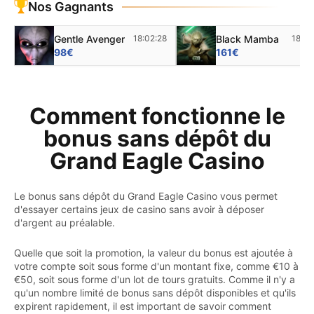
Nos Gagnants
Gentle Avenger
18:02:28
Black Mamba
18:02
98€
161€
Comment fonctionne le
bonus sans dépôt du
Grand Eagle Casino
Le bonus sans dépôt du Grand Eagle Casino vous permet
d'essayer certains jeux de casino sans avoir à déposer
d'argent au préalable.
Quelle que soit la promotion, la valeur du bonus est ajoutée à
votre compte soit sous forme d'un montant fixe, comme €10 à
€50, soit sous forme d'un lot de tours gratuits. Comme il n'y a
qu'un nombre limité de bonus sans dépôt disponibles et qu'ils
expirent rapidement, il est important de savoir comment