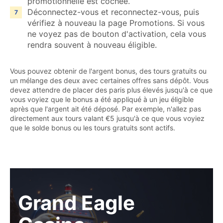
promotionnelle est cochée.
Déconnectez-vous et reconnectez-vous, puis
vérifiez à nouveau la page Promotions. Si vous
ne voyez pas de bouton d'activation, cela vous
rendra souvent à nouveau éligible.
Vous pouvez obtenir de l'argent bonus, des tours gratuits ou
un mélange des deux avec certaines offres sans dépôt. Vous
devez attendre de placer des paris plus élevés jusqu'à ce que
vous voyiez que le bonus a été appliqué à un jeu éligible
après que l'argent ait été déposé. Par exemple, n'allez pas
directement aux tours valant €5 jusqu'à ce que vous voyiez
que le solde bonus ou les tours gratuits sont actifs.
Grand Eagle