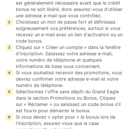
est généralement nécessaire avant que le crédit
bonus ne soit libéré, donc assurez-vous d'utiliser
une adresse e-mail que vous contrôlez.
Choisissez un mot de passe fort et définissez
soigneusement vos préférences, surtout si vous
recevez un e-mail avec un lien d'activation ou un
code bonus.
Cliquez sur « Créer un compte » dans la fenêtre
d'inscription. Saisissez votre adresse e-mail,
votre numéro de téléphone et quelques
informations de base vous concernant.
Si vous souhaitez recevoir des promotions, vous
devrez confirmer votre adresse e-mail et votre
numéro de téléphone.
Sélectionnez l'offre sans dépôt du Grand Eagle
dans la section Promotions ou Bonus. Cliquez
sur « Réclamer » ou saisissez un code bonus s'il
est fourni pour démarrer le bonus.
Si vous devez « opter pour » le bonus lors de
l'inscription, assurez-vous que la case