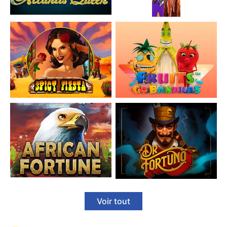
Voir tout