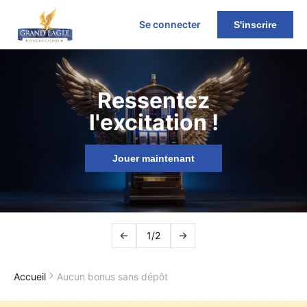
Se connecter
S'inscrire
Ressentez
l'excitation !
Jouer maintenant
1/2
Accueil
Aucun bonus sans dépôt