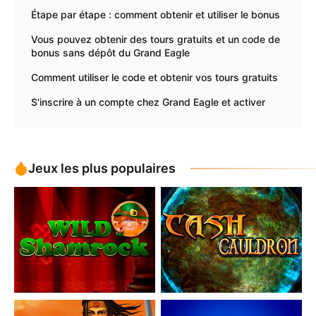
Étape par étape : comment obtenir et utiliser le bonus
Vous pouvez obtenir des tours gratuits et un code de
bonus sans dépôt du Grand Eagle
Comment utiliser le code et obtenir vos tours gratuits
S'inscrire à un compte chez Grand Eagle et activer
votre bonus est rapide et facile
Comment s'inscrire à un compte et obtenir le bonus
Conditions du bonus sans dépôt : exigences de mise,
Jeux les plus populaires
pondération des jeux et dates d'expiration
Exigences de mise
Pondération des jeux
Dates d'expiration
Jeux éligibles pour le bonus sans dépôt
Les options bancaires du Grand Eagle Casino sont
simples, vous pouvez donc déposer de l'argent