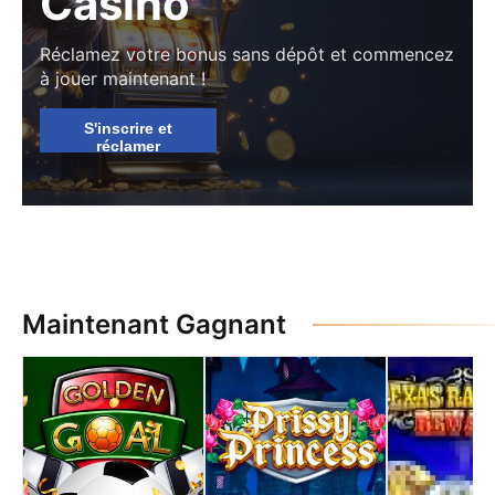
Casino
Réclamez votre bonus sans dépôt et commencez
à jouer maintenant !
S'inscrire et
réclamer
Maintenant Gagnant