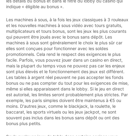
les détails du bonus et dans le filtre du lobby du casino qui
indique « éligible au bonus ».
Les machines à sous, à la fois les jeux classiques à 3 rouleaux
et les nouvelles machines à sous vidéo avec tours gratuits,
multiplicateurs et tours bonus, sont les jeux les plus courants
qui peuvent être joués avec le bonus sans dépôt. Les
machines à sous sont généralement le choix le plus sûr car
elles sont conçues pour fonctionner avec les soldes
promotionnels. Cela rend le respect des exigences le plus
facile. Parfois, vous pouvez jouer dans un casino en direct,
mais la plupart du temps vous ne pouvez pas car les enjeux
sont plus élevés et le fonctionnement des jeux est différent.
Les tables à argent réel peuvent ne pas accepter les fonds
bonus ou ne pas compter du tout pour les exigences de mise,
même si elles apparaissent dans le lobby. Si le jeu en direct
est autorisé, les limites seront probablement plus strictes. Par
exemple, les paris simples doivent être maintenus à €5 ou
moins. D'autres jeux, comme le blackjack, la roulette, le
baccarat, les sports virtuels ou les jeux jackpot, ne sont
souvent pas inclus dans les bonus sans dépôt ou ont des
bonus plus petits.