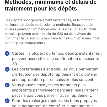
Méthodes, minimums et délais de
traitement pour les dépôts
Les dépôts sont généralement instantanés, et le montant
minimum de dépôt varie selon la méthode. Beaucoup de
joueurs peuvent commencer avec aussi peu que €10, mais
certains peuvent avoir besoin de €20 ou plus. Avant de
confirmer, la caisse vous montrera le minimum et le maximum
exacts pour chaque choix.
Cartes : la plupart du temps, dépôts instantanés ;
peuvent nécessiter une confirmation de sécurité
3D.
Les portefeuilles électroniques vous permettent
d'effectuer des dépôts rapidement et d'obtenir
une approbation par un caissier plus souvent.
Vous pouvez envoyer des montants plus
importants par virement bancaire, mais l'argent
peut ne pas vous parvenir aussi rapidement.
Pour des recharges rapides, les bons prépayés
vous permettent de contrôler le montant que