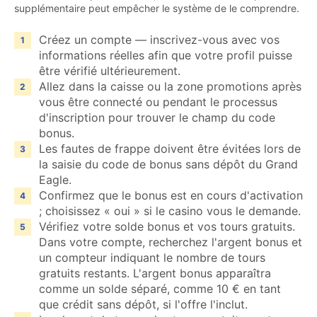
supplémentaire peut empêcher le système de le comprendre.
Créez un compte — inscrivez-vous avec vos
informations réelles afin que votre profil puisse
être vérifié ultérieurement.
Allez dans la caisse ou la zone promotions après
vous être connecté ou pendant le processus
d'inscription pour trouver le champ du code
bonus.
Les fautes de frappe doivent être évitées lors de
la saisie du code de bonus sans dépôt du Grand
Eagle.
Confirmez que le bonus est en cours d'activation
; choisissez « oui » si le casino vous le demande.
Vérifiez votre solde bonus et vos tours gratuits.
Dans votre compte, recherchez l'argent bonus et
un compteur indiquant le nombre de tours
gratuits restants. L'argent bonus apparaîtra
comme un solde séparé, comme 10 € en tant
que crédit sans dépôt, si l'offre l'inclut.