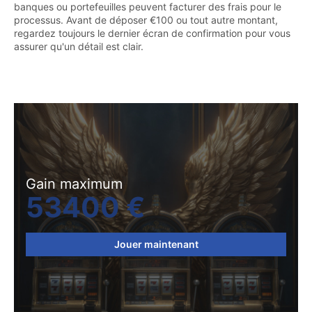
banques ou portefeuilles peuvent facturer des frais pour le
processus. Avant de déposer €100 ou tout autre montant,
regardez toujours le dernier écran de confirmation pour vous
assurer qu'un détail est clair.
Gain maximum
53400 €
Jouer maintenant