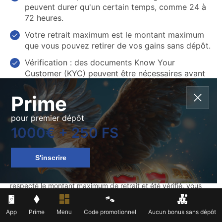
peuvent durer qu'un certain temps, comme 24 à
72 heures.
Votre retrait maximum est le montant maximum
que vous pouvez retirer de vos gains sans dépôt.
Vérification : des documents Know Your
Customer (KYC) peuvent être nécessaires avant
qu'un retrait ne soit approuvé.
Prime
En utilisant des informations personnelles correctes
pour premier dépôt
correspondant à votre pièce d'identité, créez un compte. Pour
1000€ + 250 FS
que la récompense sans dépôt fonctionne, vous devrez peut-
être confirmer votre e-mail ou votre numéro de téléphone. S'il
y a un code bonus ou une section promotions, utilisez-le pour
activer l'offre. Dans le panneau bonus, vous pouvez voir
S'inscrire
combien de fois vous avez misé en jouant à des jeux éligibles.
Une fois que vous avez rempli les exigences de mise,
respecté le montant maximum de retrait et été vérifié, vous
pouvez demander un retrait.
App
Prime
Code promotionnel
Aucun bonus sans dépôt
Menu